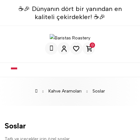
☕🎉 Dünyanın dört bir yanından en
kaliteli çekirdekler! ☕🎉
0
Kahve Aramoları
Soslar
Soslar
Tatlı ve içecekler için özel soslar