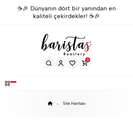
☕🎉 Dünyanın dört bir yanından en
kaliteli çekirdekler! ☕🎉
0
Site Haritası