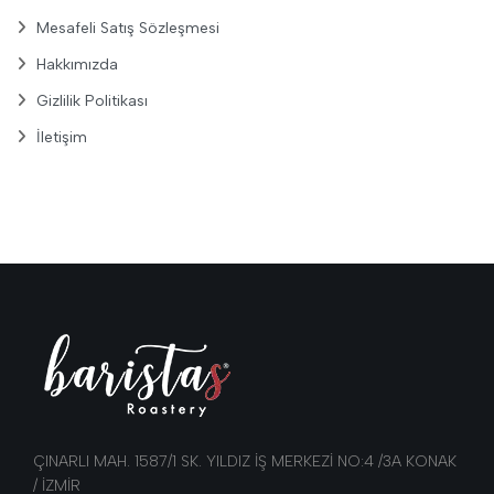
Mesafeli Satış Sözleşmesi
Hakkımızda
Gizlilik Politikası
İletişim
ÇINARLI MAH. 1587/1 SK. YILDIZ İŞ MERKEZİ NO:4 /3A KONAK
/ İZMİR